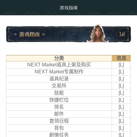
游戏指南
分
类
信息
NEXT Market道具上架及购买
[L]
NEXT Market专属制作
[L]
道具纪录
[L]
交易所
[L]
技能
[L]
快捷栏位
[L]
排名
[L]
邮件
[L]
首领日程
[L]
背包
[L]
剧情任务
[L]