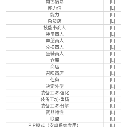
角色信息
[L]
能力值
[L]
能力
[L]
杂货店
[L]
技能书商人
[L]
装备商人
[L]
声望商人
[L]
兑换商人
[L]
坐骑商人
[L]
仓库
[L]
商店
[L]
召唤商店
[L]
任务
[L]
决定外型
[L]
装备工坊-强化
[L]
装备工坊-重铸
[L]
装备工坊-分解
[L]
武器特性
[L]
联盟
[L]
PIP模式（安卓系统专用）
[L]