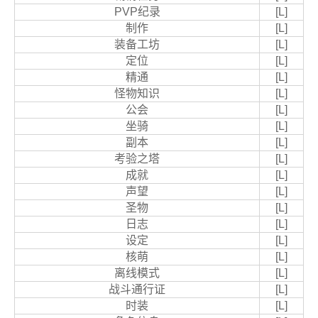
PVP纪录
[L]
制作
[L]
装备工坊
[L]
定位
[L]
精通
[L]
怪物知识
[L]
公会
[L]
坐骑
[L]
副本
[L]
考验之塔
[L]
成就
[L]
声望
[L]
圣物
[L]
日志
[L]
设定
[L]
核萌
[L]
离线模式
[L]
战斗通行证
[L]
时装
[L]